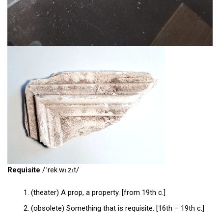
Requisite
/ˈrek.wɪ.zɪt/
(theater) A prop, a property. [from 19th c.]
(obsolete) Something that is requisite. [16th – 19th c.]