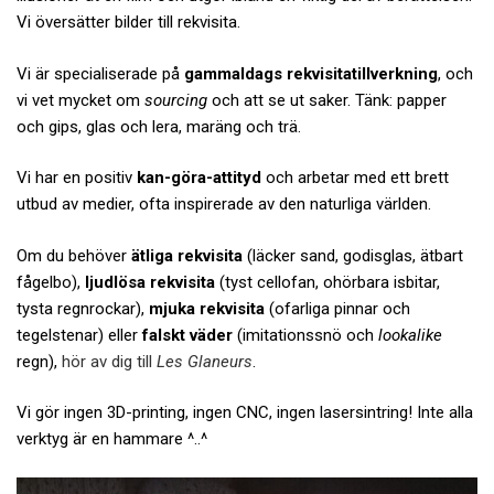
Vi översätter bilder till rekvisita.
Vi är specialiserade på
gammaldags rekvisitatillverkning
, och
vi vet mycket om
sourcing
och att se ut saker. Tänk: papper
och gips, glas och lera, maräng och trä.
Vi har en positiv
kan-göra-attityd
och arbetar med ett brett
utbud av medier, ofta inspirerade av den naturliga världen.
Om du behöver
ätliga rekvisita
(läcker sand, godisglas, ätbart
fågelbo),
ljudlösa rekvisita
(tyst cellofan, ohörbara isbitar,
tysta regnrockar),
mjuka rekvisita
(ofarliga pinnar och
tegelstenar) eller
falskt väder
(imitationssnö och
lookalike
regn),
hör av dig till
Les Glaneurs
.
Vi gör ingen 3D-printing, ingen CNC, ingen lasersintring! Inte alla
verktyg är en hammare ^..^