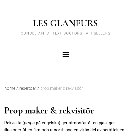
LES GLANEURS
CONSULTANTS · TEXT DOCTORS · AIR SELLERS
home
/
repertoar
/
prop maker & rekvisitör
Prop maker & rekvisitör
Rekvisita (
props
på engelska) ger atmosfär åt en pjäs, ger
illusioner åt en film och utgör ibland en viktig del av berättelsen.